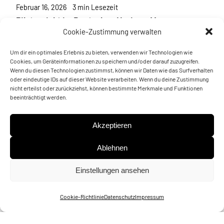
Februar 16, 2026
3 min Lesezeit
Pilotprojekt im Deutschen Hygiene-Museum
Dresden: GSI DESIGN realisiert innovatives
Cookie-Zustimmung verwalten
Bodenleitsystem mit Kurvenführung
Um dir ein optimales Erlebnis zu bieten, verwenden wir Technologien wie
Das Deutsche Hygiene-Museum Dresden
Cookies, um Geräteinformationen zu speichern und/oder darauf zuzugreifen.
Wenn du diesen Technologien zustimmst, können wir Daten wie das Surfverhalten
eröffnet mit seiner aktuellen Ausstellung „Bin
oder eindeutige IDs auf dieser Website verarbeiten. Wenn du deine Zustimmung
ich schön!“...
nicht erteilst oder zurückziehst, können bestimmte Merkmale und Funktionen
beeinträchtigt werden.
Mehr erfahren
Akzeptieren
Ablehnen
Einstellungen ansehen
Cookie-Richtlinie
Datenschutz
Impressum