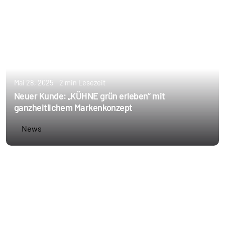
Mai 28, 2025
2 min Lesezeit
Neuer Kunde: „KÜHNE grün erleben“ mit
ganzheitlichem Markenkonzept
News
Erstellt von
Annie Schoppe