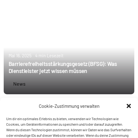
Mai 16, 2025
4 min Lesezeit
Barrierefreiheitsstärkungsgesetz (BFSG): Was
Dienstleister jetzt wissen müssen
News
Cookie-Zustimmung verwalten
Erstellt von
Um dir ein optimales Erlebnis zu bieten, verwenden wir Technologien wie
Annie Schoppe
Cookies, um Geräteinformationen zu speichern und/oder darauf zuzugreifen.
Wenn du diesen Technologien zustimmst, können wir Daten wie das Surfverhalten
oder eindeutige IDs auf dieser Website verarbeiten. Wenn du deine Zustimmung