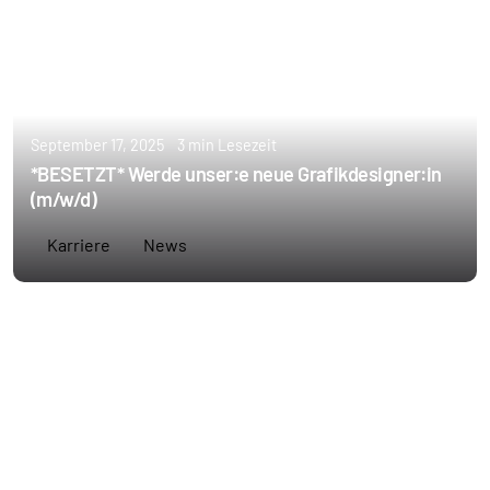
September 17, 2025
3 min Lesezeit
*BESETZT* Werde unser:e neue Grafikdesigner:in
(m/w/d)
Karriere
News
Erstellt von
Annie Schoppe