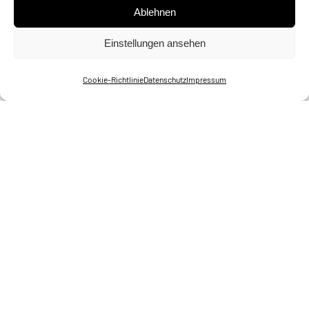
Ablehnen
Einstellungen ansehen
Cookie-Richtlinie
Datenschutz
Impressum
Februar 16, 2026
3 min Lesezeit
Pilotprojekt im Deutschen Hygiene-Museum
Dresden: GSI DESIGN realisiert innovatives
Bodenleitsystem mit Kurvenführung
Das Deutsche Hygiene-Museum Dresden
eröffnet mit seiner aktuellen Ausstellung „Bin