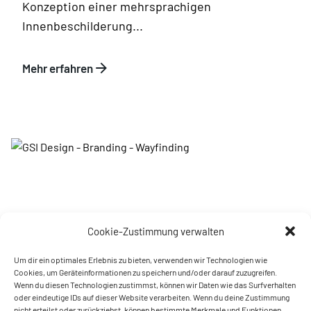
Konzeption einer mehrsprachigen
Innenbeschilderung...
Mehr erfahren
Cookie-Zustimmung verwalten
Um dir ein optimales Erlebnis zu bieten, verwenden wir Technologien wie
/
Cookies, um Geräteinformationen zu speichern und/oder darauf zuzugreifen.
Wenn du diesen Technologien zustimmst, können wir Daten wie das Surfverhalten
oder eindeutige IDs auf dieser Website verarbeiten. Wenn du deine Zustimmung
nicht erteilst oder zurückziehst, können bestimmte Merkmale und Funktionen